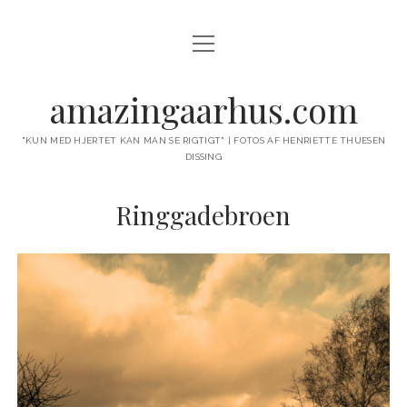
open
open
UDFORSK
menu
menu
AARHUS Ø – BYEN I BYEN
VELKOMMEN|BIENVENU|WELCOME
amazingaarhus.com
PANORAMA BY NIGHT
open
HISTORIEN BAG
menu
"KUN MED HJERTET KAN MAN SE RIGTIGT" | FOTOS AF HENRIETTE THUESEN
HAVET & BYEN
DISSING
KONTAKT
BADEANSTALTEN ‘SPANIEN’
COPYRIGHT ©
Ringgadebroen
SOLOPGANG
ALENE I MARIENLUND
RINGGADEBROEN
DEN PERMANENTE